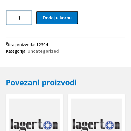
Kais
Dodaj u korpu
20x3450
Li(3500Lw=3529La)
Gufero
količina
Šifra proizvoda:
12394
Kategorija:
Uncategorized
Povezani proizvodi