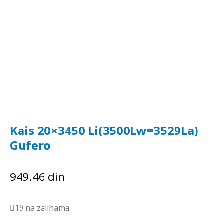
Kais 20×3450 Li(3500Lw=3529La)
Gufero
949.46
din
19 na zalihama