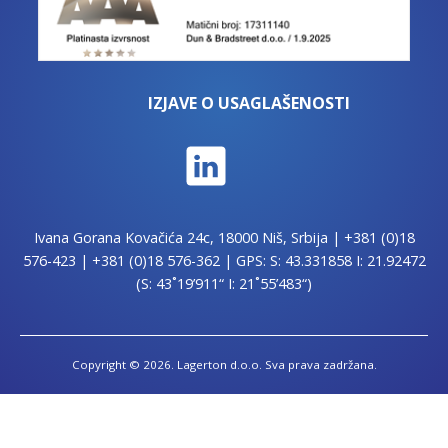
IZJAVE O USAGLAŠENOSTI
Ivana Gorana Kovačića 24c, 18000 Niš, Srbija |
+381 (0)18
576-423
|
+381 (0)18 576-362
| GPS: S: 43.331858 I: 21.92472
(S: 43˚19’911“ I: 21˚55’483“)
Copyright © 2026. Lagerton d.o.o. Sva prava zadržana.