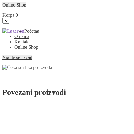
Online Shop
Korpa
0
Preskoči
Skoči
Početna
na
na
O nama
navigaciju
sadržaj
Kontakt
Online Shop
Vratite se nazad
Povezani proizvodi