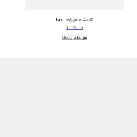
Beta osigurac 4×80
12.75
din
Dodaj u korpu