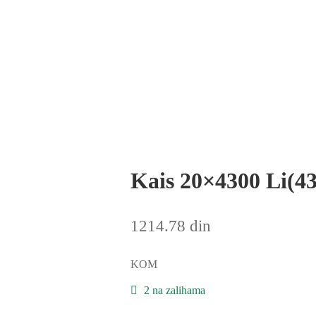
Kais 20×4300 Li(
1214.78
din
KOM
2 na zalihama