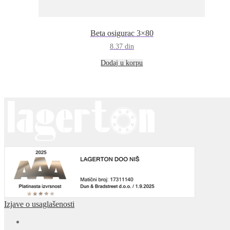
Beta osigurac 3×80
8.37
din
Dodaj u korpu
Izjave o usaglašenosti