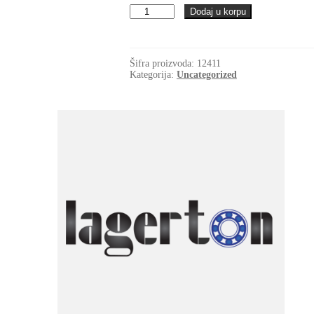
Kais
Dodaj u korpu
20x4300
Li(4350Lw=4379La)
Gufero
količina
Šifra proizvoda:
12411
Kategorija:
Uncategorized