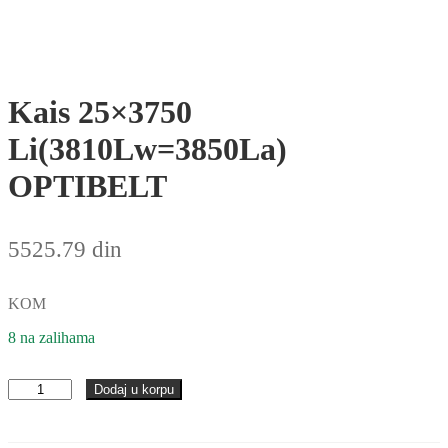
Kais 25×3750
Li(3810Lw=3850La)
OPTIBELT
5525.79
din
KOM
8 na zalihama
Kais
Dodaj u korpu
25x3750
Li(3810Lw=3850La)
OPTIBELT