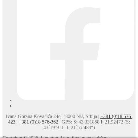
Ivana Gorana Kovačića 24c, 18000 Niš, Srbija |
+381 (0)18 576-
423
|
+381 (0)18 576-362
| GPS: S: 43.331858 I: 21.92472 (S:
43˚19’911“ I: 21˚55’483“)
Copyright © 2026. Lagerton d.o.o. Sva prava zadržana.