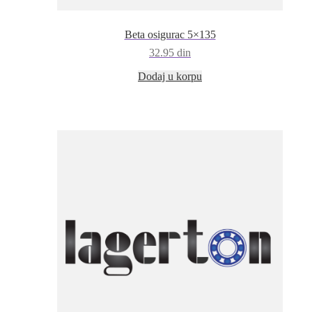
Beta osigurac 5×135
32.95
din
Dodaj u korpu