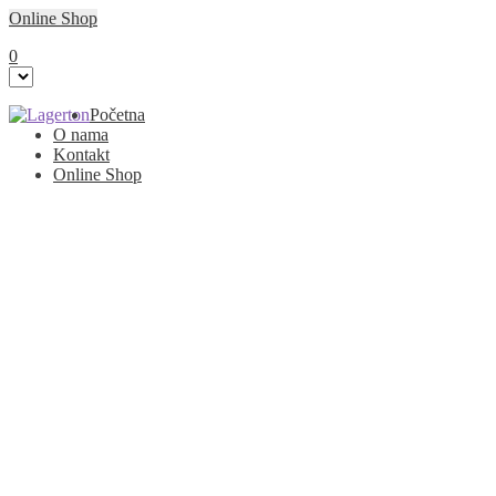
Online Shop
0
Preskoči
Skoči
Početna
na
na
O nama
navigaciju
sadržaj
Kontakt
Online Shop