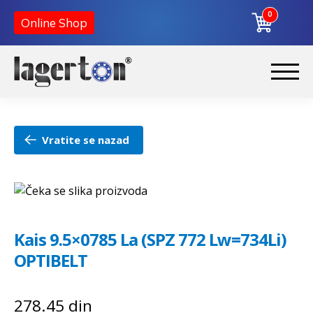
0
Online Shop
Preskoči
Skoči
na
na
Početna
navigaciju
sadržaj
Vratite se nazad
O nama
Kontakt
Kais 9.5×0785 La (SPZ 772 Lw=734Li)
OPTIBELT
278.45
din