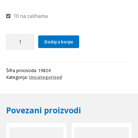
10 na zalihama
Kais
Dodaj u korpu
9.5x0785
La
(SPZ
772
Šifra proizvoda:
19824
Lw=734Li)
Kategorija:
Uncategorized
OPTIBELT
količina
Povezani proizvodi