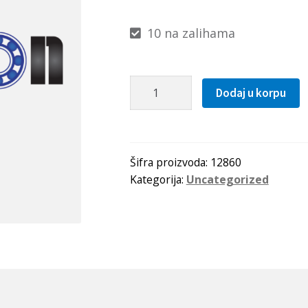
10 na zalihama
Kais
Dodaj u korpu
AVX
10x1475
La(1462Lw=1424Li)
Gufero
Šifra proizvoda:
12860
Kategorija:
Uncategorized
količina