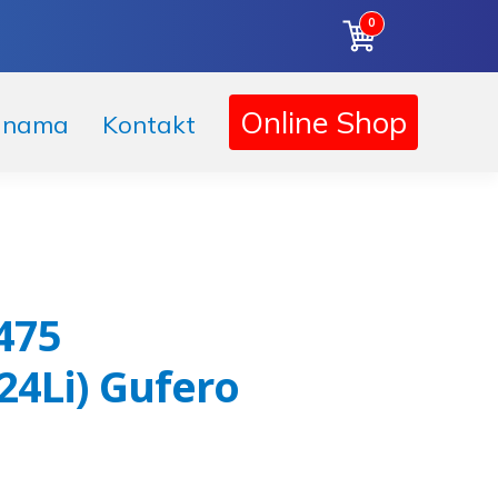
0
Online Shop
 nama
Kontakt
475
4Li) Gufero