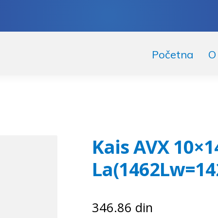
skoči
či
Početna
O
igaciju
ržaj
Kais AVX 10×1
La(1462Lw=142
346.86
din