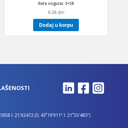
Beta osigurac 3×58
6.38
din
Dodaj u korpu
LAŠENOSTI
1858 I: 21.92472 (S: 43˚19’911“ I: 21˚55’483“)