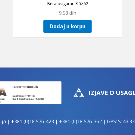
Beta osigurac 3.5×62
9.58
din
Dodaj u korpu
IZJAVE O USAG
ija |
+381 (0)18 576-423
|
+381 (0)18 576-362
| GPS: S: 43.33