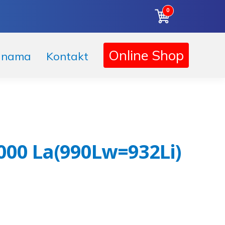
0
Korpa
Online Shop
 nama
Kontakt
000 La(990Lw=932Li)