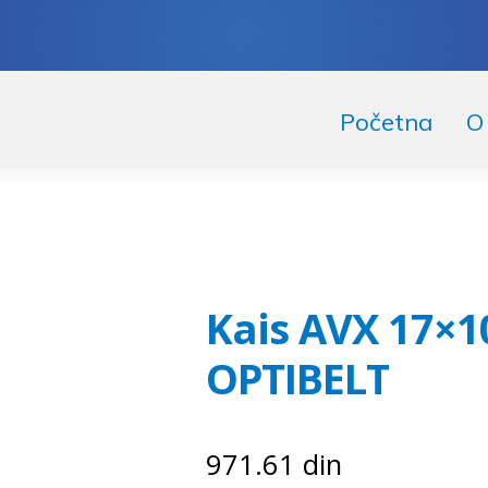
skoči
či
Početna
O
igaciju
ržaj
Kais AVX 17×1
OPTIBELT
971.61
din