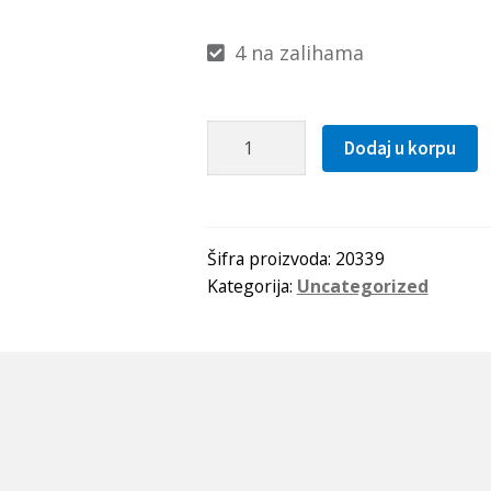
4 na zalihama
Kais
Dodaj u korpu
AVX
17x1000
La(990Lw=932Li)
OPTIBELT
Šifra proizvoda:
20339
Kategorija:
Uncategorized
količina