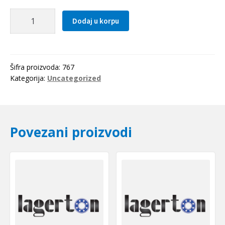
Kolica
Dodaj u korpu
R1622-
114-
20
Bosch
Šifra proizvoda:
767
Rexroth
Kategorija:
Uncategorized
količina
Povezani proizvodi