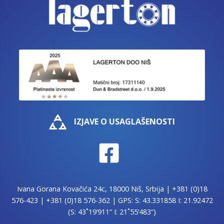
IZJAVE O USAGLAŠENOSTI
Ivana Gorana Kovačića 24c, 18000 Niš, Srbija |
+381 (0)18
576-423
|
+381 (0)18 576-362
| GPS: S: 43.331858 I: 21.92472
(S: 43˚19’911“ I: 21˚55’483“)