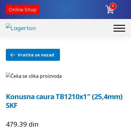
0
Online Shop
Preskoči
Skoči
na
na
Početna
navigaciju
sadržaj
Vratite se nazad
O nama
Kontakt
Konusna caura TB1210x1″ (25,4mm)
SKF
479.39
din