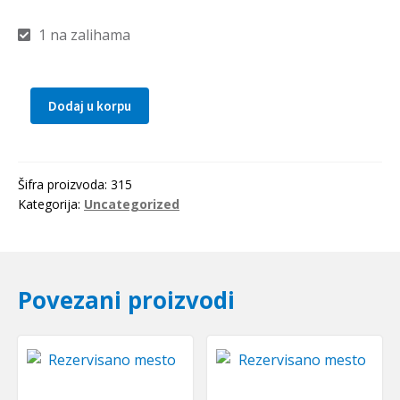
1 na zalihama
Dodaj u korpu
Konusna
caura
TB1210x1"
(25,4mm)
Šifra proizvoda:
315
SKF
Kategorija:
Uncategorized
količina
Povezani proizvodi