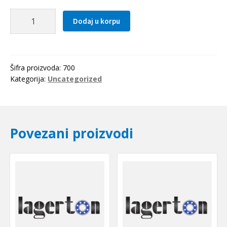
Kuciste
Dodaj u korpu
FA
204
SNR
količina
Šifra proizvoda:
700
Kategorija:
Uncategorized
Povezani proizvodi