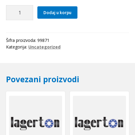
Kuciste
Dodaj u korpu
FF
06
(606
ZZ)
Šifra proizvoda:
99871
HIWIN
Kategorija:
Uncategorized
količina
Povezani proizvodi