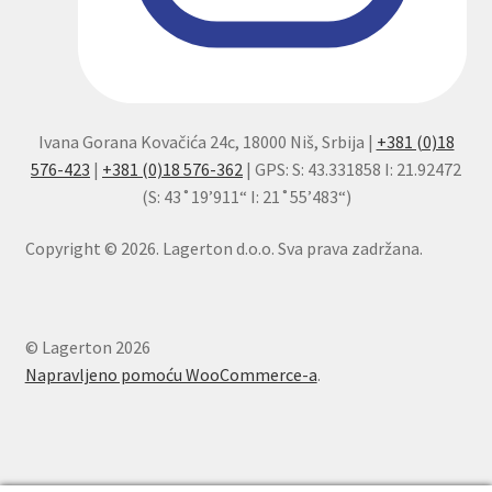
Ivana Gorana Kovačića 24c, 18000 Niš, Srbija |
+381 (0)18
576-423
|
+381 (0)18 576-362
| GPS: S: 43.331858 I: 21.92472
(S: 43˚19’911“ I: 21˚55’483“)
Copyright © 2026. Lagerton d.o.o. Sva prava zadržana.
© Lagerton 2026
Napravljeno pomoću WooCommerce-a
.