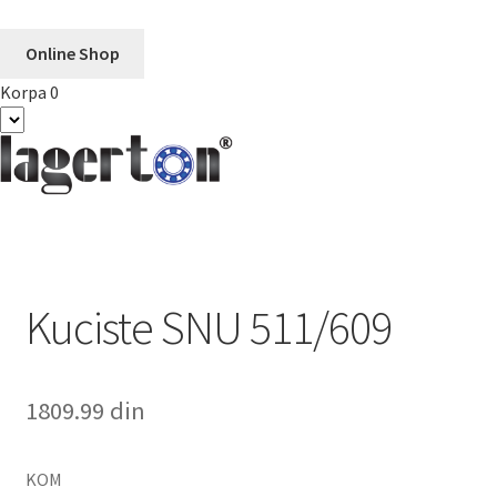
Online Shop
Korpa
0
Preskoči
Skoči
na
na
navigaciju
sadržaj
Kuciste SNU 511/609
1809.99
din
KOM