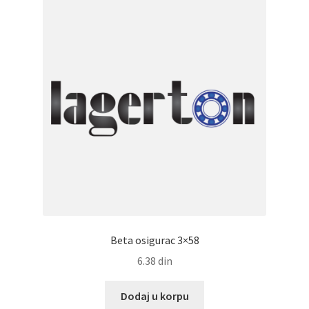
Beta osigurac 3×58
6.38
din
Dodaj u korpu