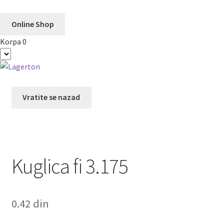
Online Shop
Korpa
0
Preskoči
Skoči
na
na
navigaciju
sadržaj
Vratite se nazad
Kuglica fi 3.175
0.42
din