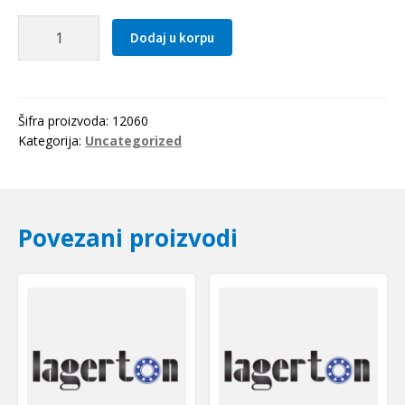
Kuglica
Dodaj u korpu
fi
6.350
količina
Šifra proizvoda:
12060
Kategorija:
Uncategorized
Povezani proizvodi