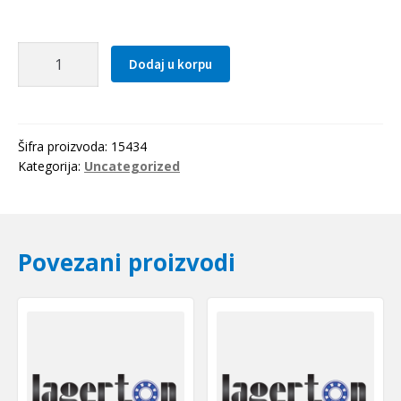
Lanac
Dodaj u korpu
10A-
1
(50-
1),
Šifra proizvoda:
15434
L=5m
Kategorija:
Uncategorized
(5/8")
AGRO
SKF
količina
Povezani proizvodi