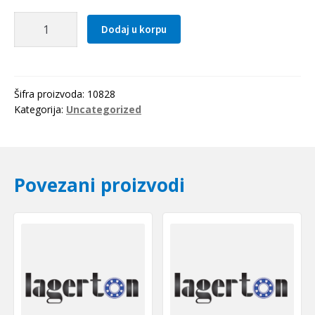
Lezaj
Dodaj u korpu
11749/710-
LM
KFB-
Germany
Šifra proizvoda:
10828
količina
Kategorija:
Uncategorized
Povezani proizvodi