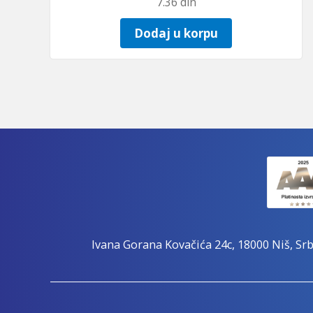
7.36
din
Dodaj u korpu
Ivana Gorana Kovačića 24c, 18000 Niš, Srb