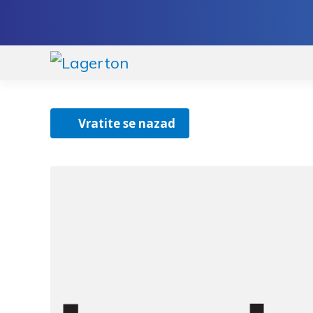
Preskoči
Skoči
na
na
navigaciju
sadržaj
Vratite se nazad