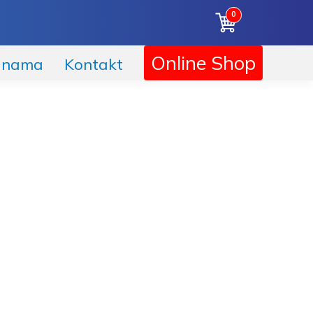
0
Korpa
Online Shop
 nama
Kontakt