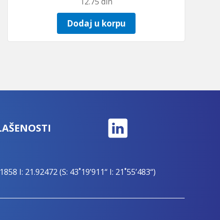
12.75
din
Dodaj u korpu
LAŠENOSTI
1858 I: 21.92472 (S: 43˚19’911“ I: 21˚55’483“)