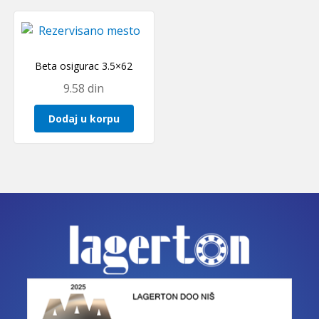
Beta osigurac 3.5×62
9.58
din
Dodaj u korpu