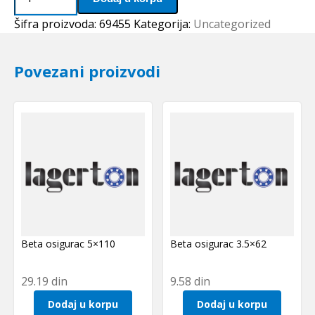
1315
K
Šifra proizvoda:
69455
Kategorija:
Uncategorized
NSK
količina
Povezani proizvodi
Beta osigurac 5×110
Beta osigurac 3.5×62
29.19
din
9.58
din
Dodaj u korpu
Dodaj u korpu