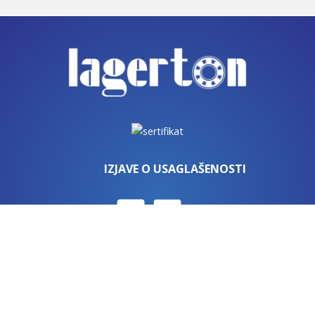
IZJAVE O USAGLAŠENOSTI
Ivana Gorana Kovačića 24c, 18000 Niš, Srbija |
+381 (0)18
576-423
|
+381 (0)18 576-362
| GPS: S: 43.331858 I: 21.92472
(S: 43˚19’911“ I: 21˚55’483“)