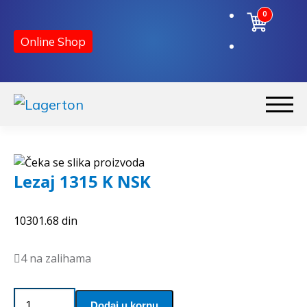
0
Korpa
Online Shop
Preskoči
Skoči
na
na
Početna
navigaciju
sadržaj
Lezaj 1315 K NSK
O nama
10301.68
din
Kontakt
4 na zalihama
Lezaj
Dodaj u korpu