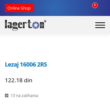
0
Online Shop
Preskoči
Skoči
na
na
Početna
navigaciju
sadržaj
O nama
Lezaj 16006 2RS
Kontakt
122.18
din
13 na zalihama