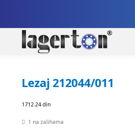
Pre
Sko
na
na
nav
sad
Lezaj 212044/011
1712.24
din
1 na zalihama