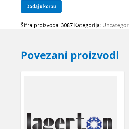
Dodaj u korpu
Lezaj
212044/011
Šifra proizvoda:
3087
Kategorija:
Uncategor
količina
Povezani proizvodi