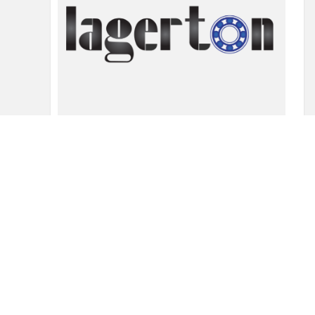
Beta osigurac 6.3×115
51.54
din
Dodaj u korpu