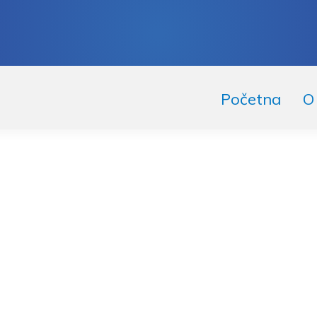
skoči
či
Početna
O
igaciju
ržaj