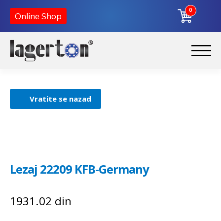
0
Online Shop
Korpa
Preskoči
Skoči
na
na
Početna
navigaciju
sadržaj
Vratite se nazad
O nama
Kontakt
Lezaj 22209 KFB-Germany
1931.02
din