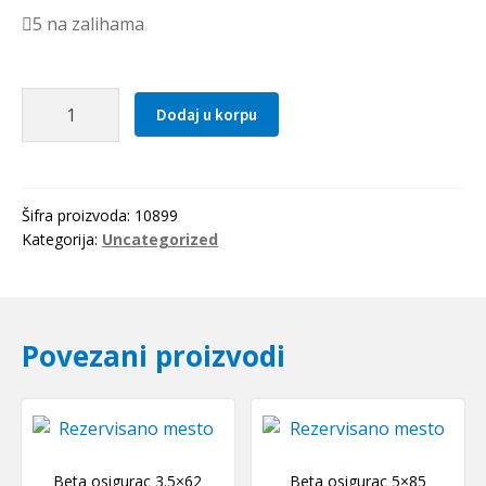
5 na zalihama
Lezaj
Dodaj u korpu
22209
KFB-
Germany
količina
Šifra proizvoda:
10899
Kategorija:
Uncategorized
Povezani proizvodi
Beta osigurac 3.5×62
Beta osigurac 5×85