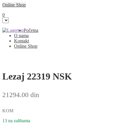
Online Shop
0
Preskoči
Skoči
Početna
na
na
O nama
navigaciju
sadržaj
Kontakt
Online Shop
Lezaj 22319 NSK
21294.00
din
KOM
13 na zalihama