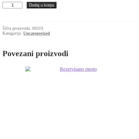
Lezaj
Dodaj u korpu
22319
NSK
količina
Šifra proizvoda:
69319
Kategorija:
Uncategorized
Povezani proizvodi