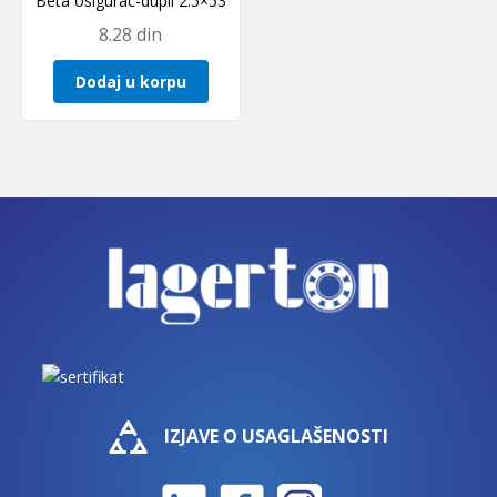
Beta osigurac-dupli 2.5×53
8.28
din
Dodaj u korpu
IZJAVE O USAGLAŠENOSTI