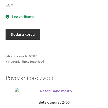
KOM
1 na zalihama
Lezaj
Dodaj u korpu
23220
NSK
količina
Šifra proizvoda:
69380
Kategorija:
Uncategorized
Povezani proizvodi
Beta osigurac 2×50