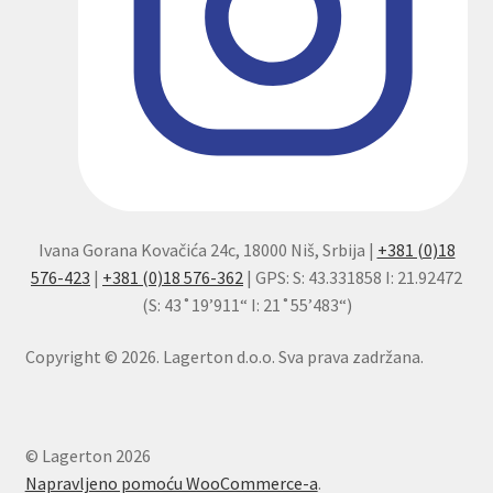
Ivana Gorana Kovačića 24c, 18000 Niš, Srbija |
+381 (0)18
576-423
|
+381 (0)18 576-362
| GPS: S: 43.331858 I: 21.92472
(S: 43˚19’911“ I: 21˚55’483“)
Copyright © 2026. Lagerton d.o.o. Sva prava zadržana.
© Lagerton 2026
Napravljeno pomoću WooCommerce-a
.