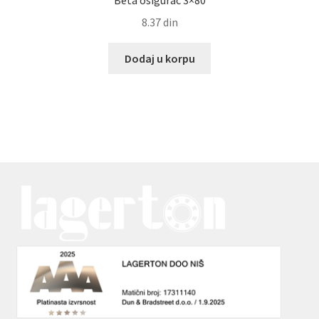
Beta osigurac 3×80
8.37
din
Dodaj u korpu