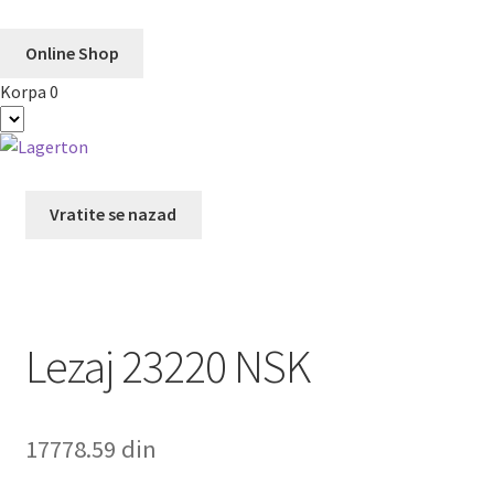
Online Shop
Korpa
0
Preskoči
Skoči
na
na
navigaciju
sadržaj
Vratite se nazad
Lezaj 23220 NSK
17778.59
din