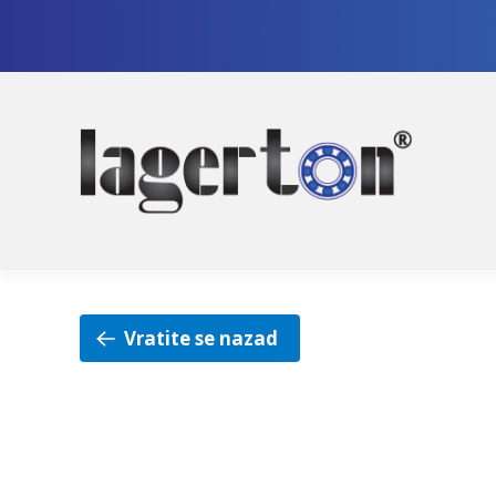
Pre
Sko
na
na
nav
sad
Vratite se nazad