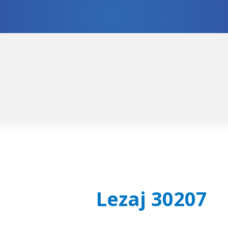
skoči
či
igaciju
ržaj
Lezaj 30207