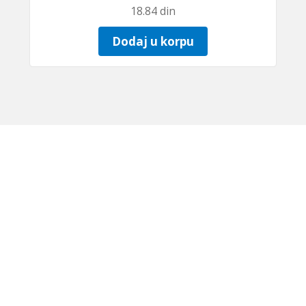
18.84
din
Dodaj u korpu
IZJAVE O USAG
ija |
+381 (0)18 576-423
|
+381 (0)18 576-362
| GPS: S: 43.33