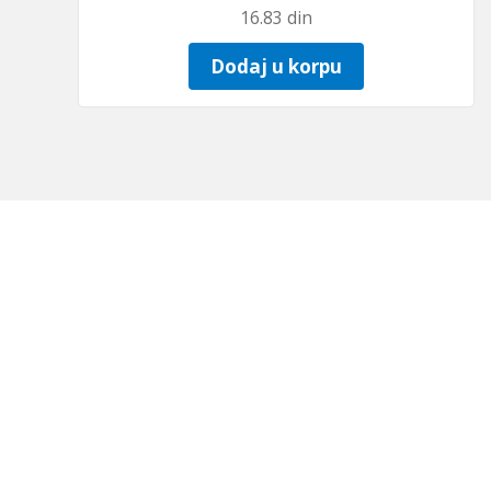
16.83
din
Dodaj u korpu
Ivana Gorana Kovačića 24c, 18000 Niš, Srb