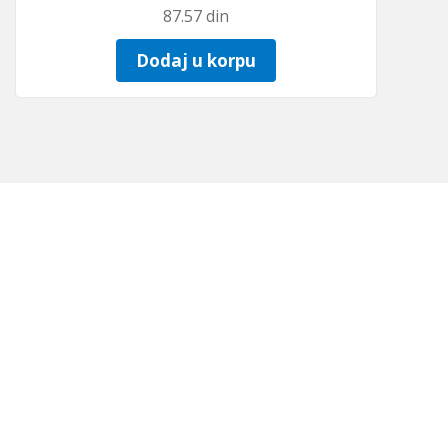
87.57
din
Dodaj u korpu
LAŠENOSTI
1858 I: 21.92472 (S: 43˚19’911“ I: 21˚55’483“)