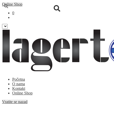
Online Shop
0
Preskoči
Skoči
Početna
na
na
O nama
navigaciju
sadržaj
Kontakt
Online Shop
Vratite se nazad