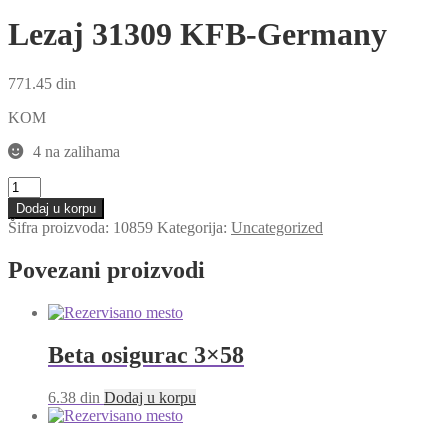
Lezaj 31309 KFB-Germany
771.45
din
KOM
4 na zalihama
Lezaj
31309
Dodaj u korpu
KFB-
Šifra proizvoda:
10859
Kategorija:
Uncategorized
Germany
količina
Povezani proizvodi
Beta osigurac 3×58
6.38
din
Dodaj u korpu