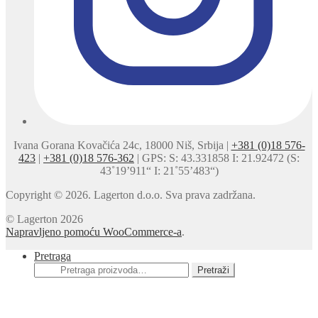
Ivana Gorana Kovačića 24c, 18000 Niš, Srbija |
+381 (0)18 576-
423
|
+381 (0)18 576-362
| GPS: S: 43.331858 I: 21.92472 (S:
43˚19’911“ I: 21˚55’483“)
Copyright © 2026. Lagerton d.o.o. Sva prava zadržana.
© Lagerton 2026
Napravljeno pomoću WooCommerce-a
.
Pretraga
Pretraga
Pretraži
za: