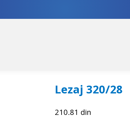
skoči
či
igaciju
ržaj
Lezaj 320/28
210.81
din