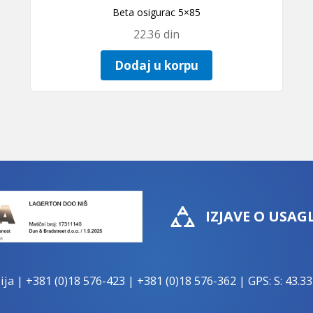
Beta osigurac 5×85
22.36
din
Dodaj u korpu
IZJAVE O USAG
ija |
+381 (0)18 576-423
|
+381 (0)18 576-362
| GPS: S: 43.33