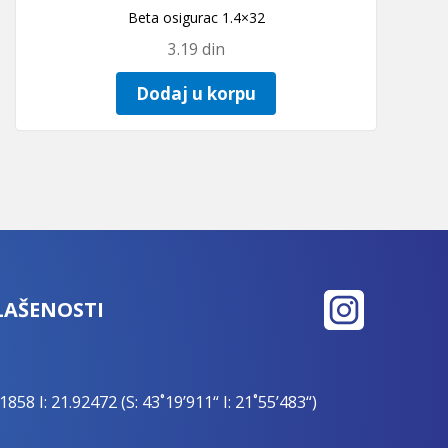
Beta osigurac 1.4×32
3.19
din
Dodaj u korpu
LAŠENOSTI
1858 I: 21.92472 (S: 43˚19’911“ I: 21˚55’483“)