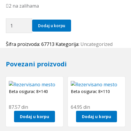
2 na zalihama
Lezaj
Dodaj u korpu
3213
2RS
NSK
Šifra proizvoda:
67713
Kategorija:
Uncategorized
količina
Povezani proizvodi
Beta osigurac 8×140
Beta osigurac 8×110
87.57
din
64.95
din
Dodaj u korpu
Dodaj u korpu