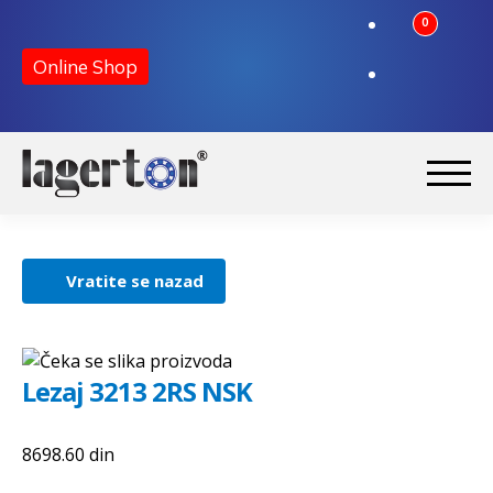
0
Online Shop
Preskoči
Skoči
na
na
Početna
navigaciju
sadržaj
Vratite se nazad
O nama
Kontakt
Lezaj 3213 2RS NSK
8698.60
din