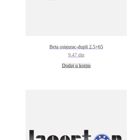
Beta osigurac-dupli 2.5×65
9.47
din
Dodaj u korpu