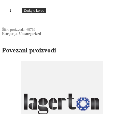
Lezaj
Dodaj u korpu
3302
NSK
količina
Šifra proizvoda:
69762
Kategorija:
Uncategorized
Povezani proizvodi