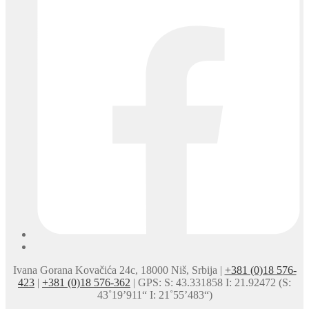
Ivana Gorana Kovačića 24c, 18000 Niš, Srbija |
+381 (0)18 576-
423
|
+381 (0)18 576-362
| GPS: S: 43.331858 I: 21.92472 (S:
43˚19’911“ I: 21˚55’483“)