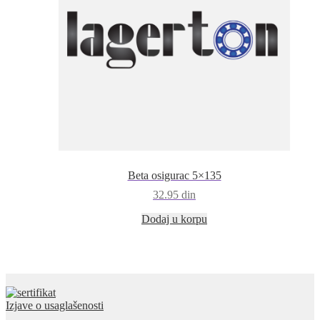
Beta osigurac 5×135
32.95
din
Dodaj u korpu
Izjave o usaglašenosti