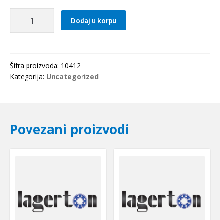
Lezaj
Dodaj u korpu
6002
2RS
KFB-
Germany
Šifra proizvoda:
10412
količina
Kategorija:
Uncategorized
Povezani proizvodi