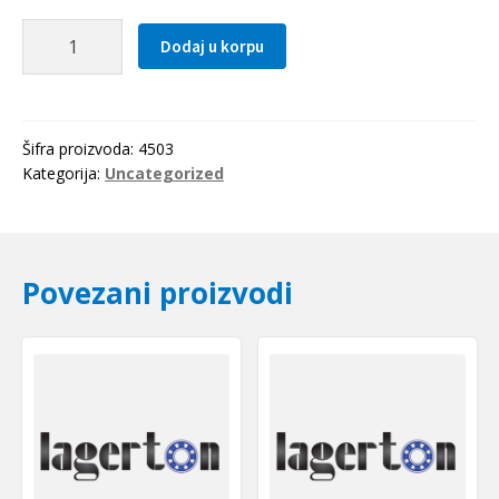
Lezaj
Dodaj u korpu
6003
ZZ
SKF
količina
Šifra proizvoda:
4503
Kategorija:
Uncategorized
Povezani proizvodi