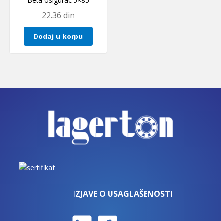
Beta osigurac 5×85
22.36
din
Dodaj u korpu
IZJAVE O USAGLAŠENOSTI