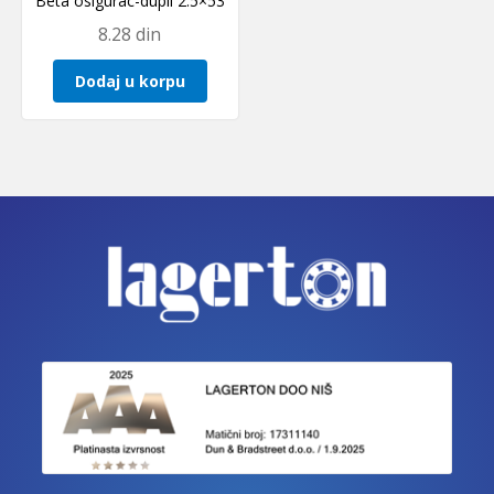
Beta osigurac-dupli 2.5×53
8.28
din
Dodaj u korpu