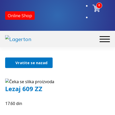
0
Korpa
Online Shop
Preskoči
Skoči
na
na
Početna
navigaciju
sadržaj
Vratite se nazad
O nama
Kontakt
Lezaj 609 ZZ
17.60
din