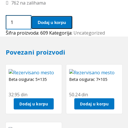
762 na zalihama
Lezaj
Dodaj u korpu
609
ZZ
Šifra proizvoda:
609
Kategorija:
Uncategorized
količina
Povezani proizvodi
Beta osigurac 5×135
Beta osigurac 7×105
32.95
din
50.24
din
Dodaj u korpu
Dodaj u korpu