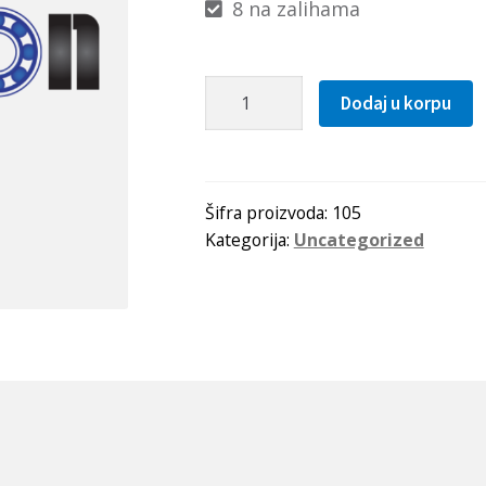
8 na zalihama
Lezaj
Dodaj u korpu
61705
2RS
(6705
2RS)
Šifra proizvoda:
105
Kategorija:
Uncategorized
EZO-
Japan
količina