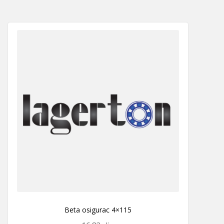
Beta osigurac 4×115