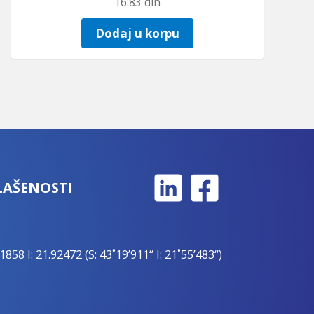
16.83
din
Dodaj u korpu
LAŠENOSTI
1858 I: 21.92472 (S: 43˚19’911“ I: 21˚55’483“)