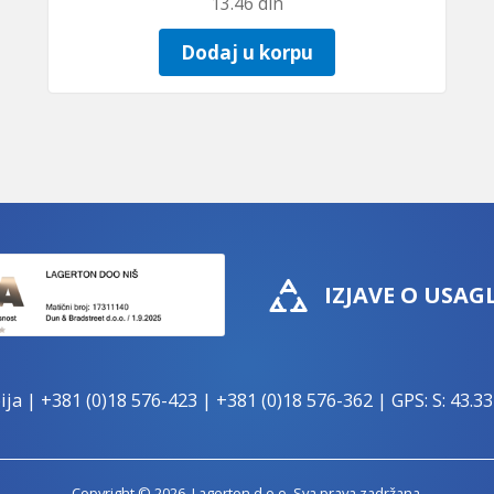
13.46
din
Dodaj u korpu
IZJAVE O USAG
ija |
+381 (0)18 576-423
|
+381 (0)18 576-362
| GPS: S: 43.33
Copyright © 2026. Lagerton d.o.o. Sva prava zadržana.