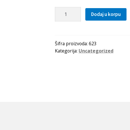
Lezaj
Dodaj u korpu
623
ZZ
količina
Šifra proizvoda:
623
Kategorija:
Uncategorized