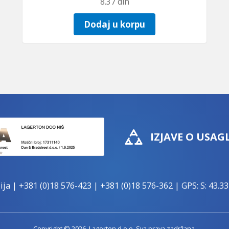
8.37
din
Dodaj u korpu
IZJAVE O USAG
ija |
+381 (0)18 576-423
|
+381 (0)18 576-362
| GPS: S: 43.33
Copyright © 2026. Lagerton d.o.o. Sva prava zadržana.