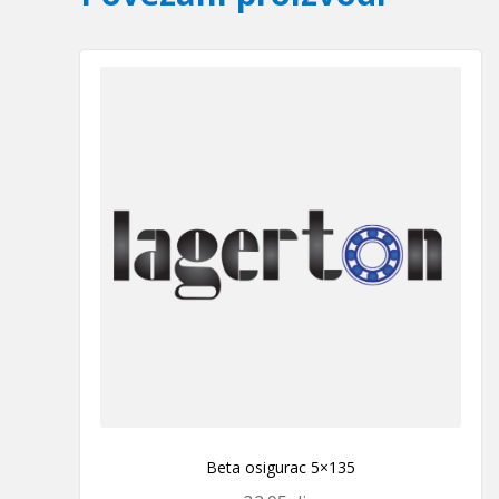
Beta osigurac 5×135