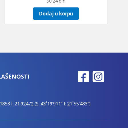
50.24
din
Dodaj u korpu
LAŠENOSTI
1858 I: 21.92472 (S: 43˚19’911“ I: 21˚55’483“)