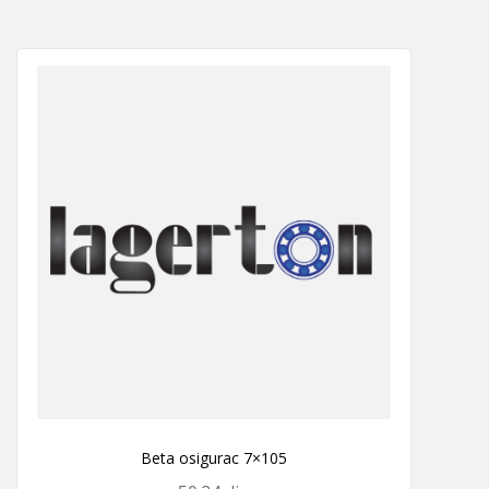
Beta osigurac 7×105