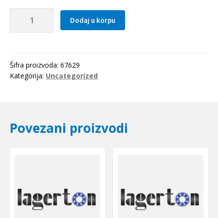
Lezaj
Dodaj u korpu
629
2RS
NSK
količina
Šifra proizvoda:
67629
Kategorija:
Uncategorized
Povezani proizvodi