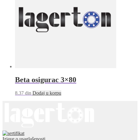
Beta osigurac 3×80
8.37
din
Dodaj u korpu
Izjave o usaglašenosti