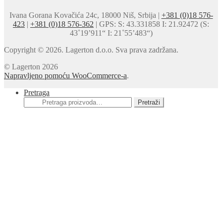
Ivana Gorana Kovačića 24c, 18000 Niš, Srbija |
+381 (0)18 576-
423
|
+381 (0)18 576-362
| GPS: S: 43.331858 I: 21.92472 (S:
43˚19’911“ I: 21˚55’483“)
Copyright © 2026. Lagerton d.o.o. Sva prava zadržana.
© Lagerton 2026
Napravljeno pomoću WooCommerce-a
.
Pretraga
Pretraga
Pretraži
za: