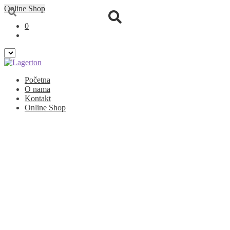
Online Shop
0
Preskoči
Skoči
Početna
na
na
O nama
navigaciju
sadržaj
Kontakt
Online Shop