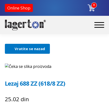
0
Online Shop
Korpa
Preskoči
Skoči
na
na
Početna
navigaciju
sadržaj
Vratite se nazad
O nama
Kontakt
Lezaj 688 ZZ (618/8 ZZ)
25.02
din