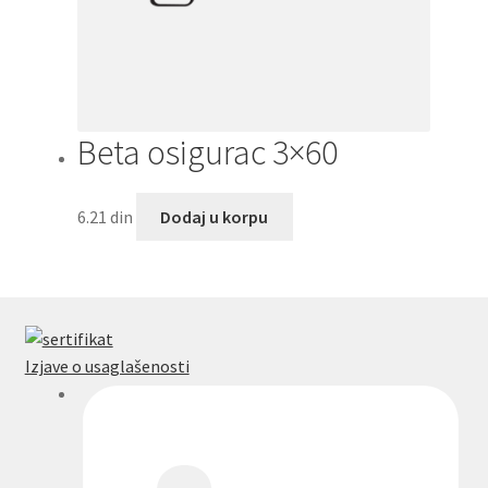
Beta osigurac 3×60
6.21
din
Dodaj u korpu
Izjave o usaglašenosti