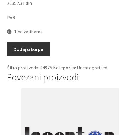
22352.31
din
PAR
1 na zalihama
Lezaj
Dodaj u korpu
7005
C
Šifra proizvoda:
44975
Kategorija:
Uncategorized
(S7005
Povezani proizvodi
CD/P4ADGA,
S=V1V)
par
SKF
količina