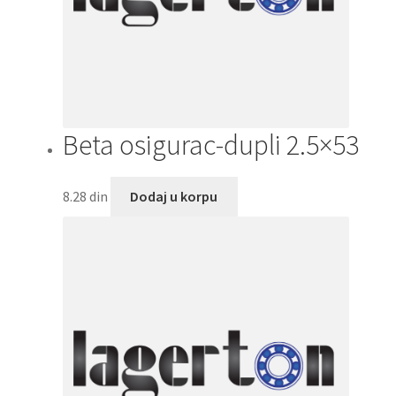
Beta osigurac-dupli 2.5×53
8.28
din
Dodaj u korpu