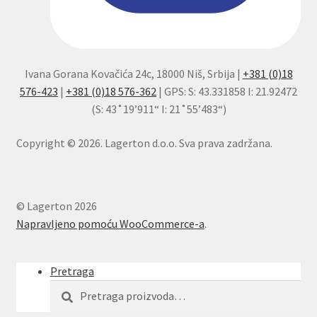
Ivana Gorana Kovačića 24c, 18000 Niš, Srbija |
+381 (0)18
576-423
|
+381 (0)18 576-362
| GPS: S: 43.331858 I: 21.92472
(S: 43˚19’911“ I: 21˚55’483“)
Copyright © 2026. Lagerton d.o.o. Sva prava zadržana.
© Lagerton 2026
Napravljeno pomoću WooCommerce-a
.
Pretraga
Pretraga
Pretraži
za: