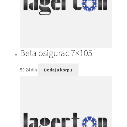
Beta osigurac 7×105
50.24
din
Dodaj u korpu