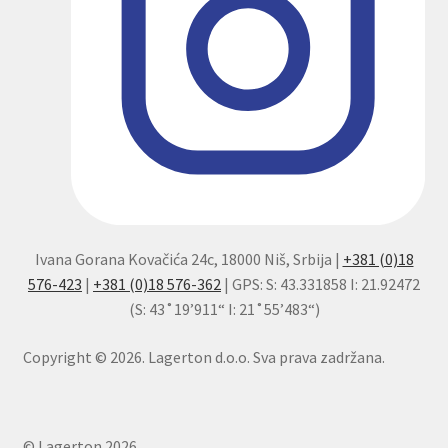
Ivana Gorana Kovačića 24c, 18000 Niš, Srbija |
+381 (0)18
576-423
|
+381 (0)18 576-362
| GPS: S: 43.331858 I: 21.92472
(S: 43˚19’911“ I: 21˚55’483“)
Copyright © 2026. Lagerton d.o.o. Sva prava zadržana.
© Lagerton 2026