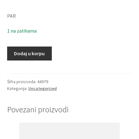
PAR
1 na zalihama
Lezaj
Dodaj u korpu
7009
C
(S7009
CD/P4ADGA,
Šifra proizvoda:
44979
Kategorija:
Uncategorized
S=V1V)
par
SKF
Povezani proizvodi
količina