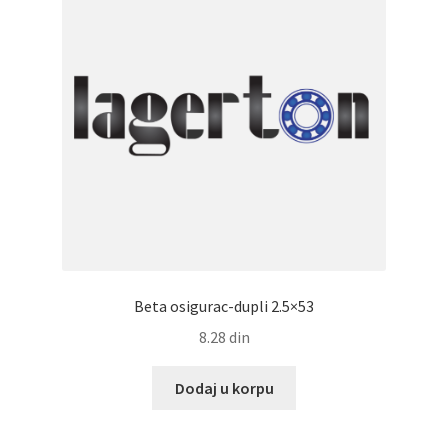
Beta osigurac-dupli 2.5×53
8.28
din
Dodaj u korpu