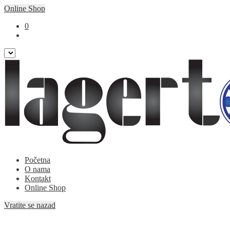
Online Shop
0
Preskoči
Skoči
Početna
na
na
O nama
navigaciju
sadržaj
Kontakt
Online Shop
Vratite se nazad