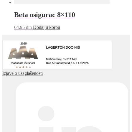
Beta osigurac 8×110
64.95
din
Dodaj u korpu
Izjave o usaglašenosti