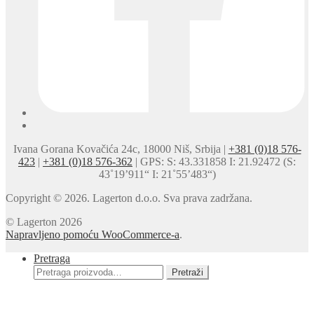
Ivana Gorana Kovačića 24c, 18000 Niš, Srbija |
+381 (0)18 576-
423
|
+381 (0)18 576-362
| GPS: S: 43.331858 I: 21.92472 (S:
43˚19’911“ I: 21˚55’483“)
Copyright © 2026. Lagerton d.o.o. Sva prava zadržana.
© Lagerton 2026
Napravljeno pomoću WooCommerce-a
.
Pretraga
Pretraga
Pretraži
za: