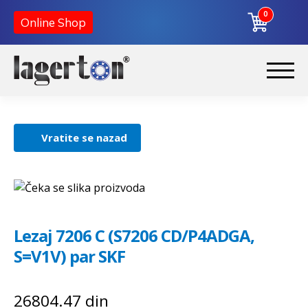
0
Online Shop
Korpa
Preskoči
Skoči
na
na
Početna
navigaciju
sadržaj
Vratite se nazad
O nama
Kontakt
Lezaj 7206 C (S7206 CD/P4ADGA,
S=V1V) par SKF
26804.47
din