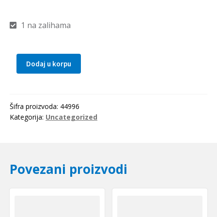
1 na zalihama
Dodaj u korpu
Lezaj
7206
C
(S7206
Šifra proizvoda:
44996
CD/P4ADGA,
Kategorija:
Uncategorized
S=V1V)
par
SKF
Povezani proizvodi
količina