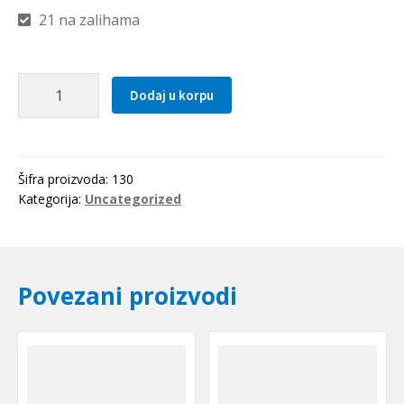
21 na zalihama
Lezaj
Dodaj u korpu
F
686
ZZ
EZO-
Šifra proizvoda:
130
Japan
Kategorija:
Uncategorized
količina
Povezani proizvodi