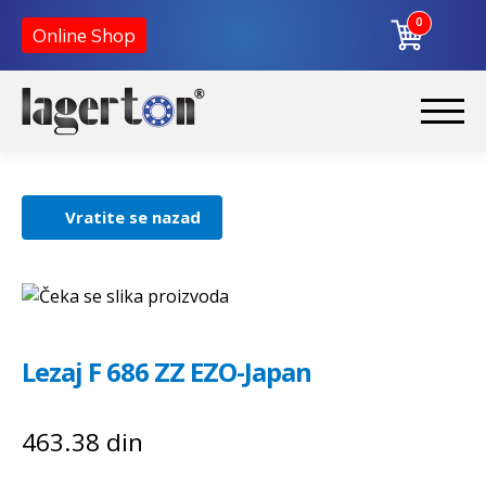
0
Online Shop
Korpa
Preskoči
Skoči
na
na
Početna
navigaciju
sadržaj
Vratite se nazad
O nama
Kontakt
Lezaj F 686 ZZ EZO-Japan
463.38
din