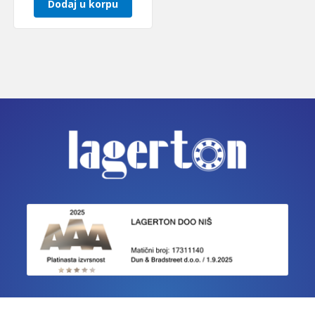
Dodaj u korpu
IZJAVE O USAGLAŠENOSTI