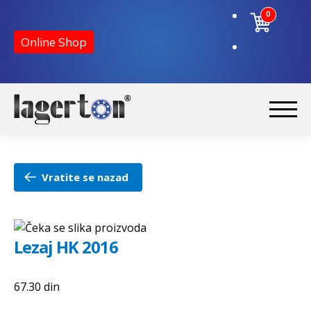
0
Online Shop
Preskoči
Skoči
na
na
Početna
navigaciju
sadržaj
Vratite se nazad
O nama
Kontakt
Lezaj HK 2016
67.30
din