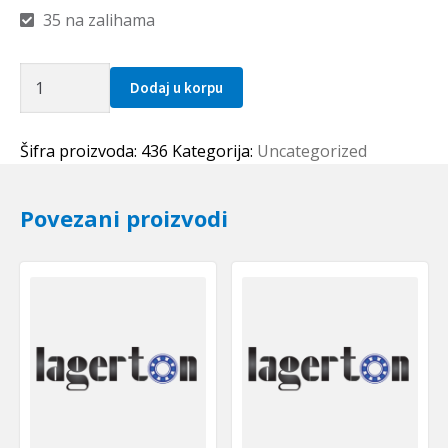
35 na zalihama
Lezaj
Dodaj u korpu
HK
2016
količina
Šifra proizvoda:
436
Kategorija:
Uncategorized
Povezani proizvodi