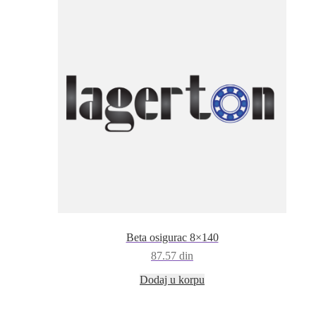
Beta osigurac 8×140
87.57
din
Dodaj u korpu