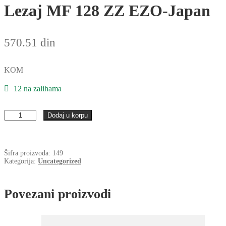
Lezaj MF 128 ZZ EZO-Japan
570.51
din
KOM
12 na zalihama
Lezaj
Dodaj u korpu
MF
128
ZZ
EZO-
Šifra proizvoda:
149
Japan
Kategorija:
Uncategorized
količina
Povezani proizvodi