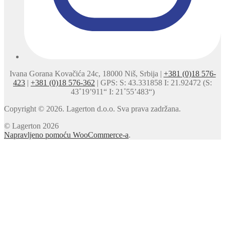
Ivana Gorana Kovačića 24c, 18000 Niš, Srbija |
+381 (0)18 576-
423
|
+381 (0)18 576-362
| GPS: S: 43.331858 I: 21.92472 (S:
43˚19’911“ I: 21˚55’483“)
Copyright © 2026. Lagerton d.o.o. Sva prava zadržana.
© Lagerton 2026
Napravljeno pomoću WooCommerce-a
.