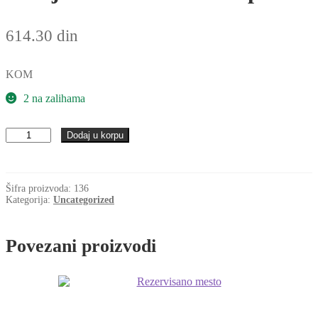
614.30
din
KOM
2 na zalihama
Lezaj
Dodaj u korpu
MF
52
ZZ
EZO-
Šifra proizvoda:
136
Japan
Kategorija:
Uncategorized
količina
Povezani proizvodi