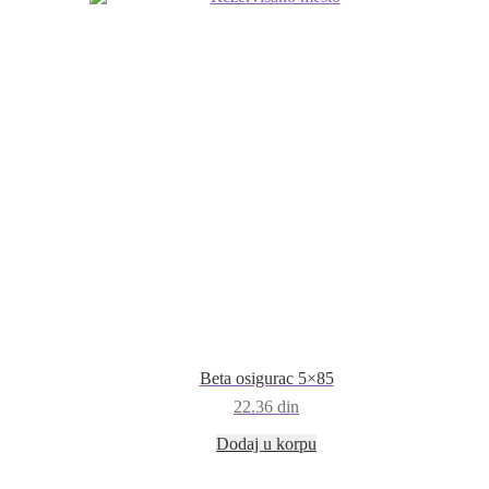
Beta osigurac 5×85
22.36
din
Dodaj u korpu