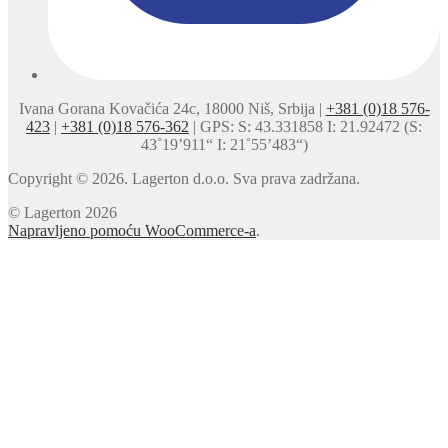
Ivana Gorana Kovačića 24c, 18000 Niš, Srbija |
+381 (0)18 576-
423
|
+381 (0)18 576-362
| GPS: S: 43.331858 I: 21.92472 (S:
43˚19’911“ I: 21˚55’483“)
Copyright © 2026. Lagerton d.o.o. Sva prava zadržana.
© Lagerton 2026
Napravljeno pomoću WooCommerce-a
.