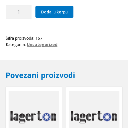
Lezaj
Dodaj u korpu
MR
74
ZZ
(4x7x2.5)
Šifra proizvoda:
167
EZO-
Kategorija:
Uncategorized
Japan
količina
Povezani proizvodi