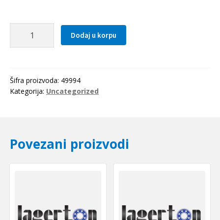
Lezaj
Dodaj u korpu
NA
6915
DURKOPP
Germany
Šifra proizvoda:
49994
#
Kategorija:
Uncategorized
*
količina
Povezani proizvodi