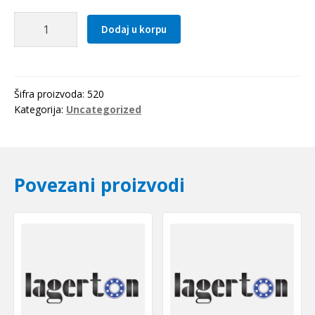
Lezaj
Dodaj u korpu
RLS
9
(LJ
1.1/8)
Šifra proizvoda:
520
RHP
Kategorija:
Uncategorized
količina
Povezani proizvodi