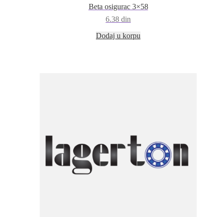
Beta osigurac 3×58
6.38
din
Dodaj u korpu