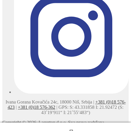
Ivana Gorana Kovačića 24c, 18000 Niš, Srbija |
+381 (0)18 576-
423
|
+381 (0)18 576-362
| GPS: S: 43.331858 I: 21.92472 (S:
43˚19’911“ I: 21˚55’483“)
Copyright © 2026. Lagerton d.o.o. Sva prava zadržana.