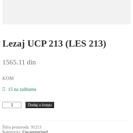
Lezaj UCP 213 (LES 213)
1565.11
din
KOM
15 na zalihama
Lezaj
Dodaj u korpu
UCP
213
(LES
213)
Šifra proizvoda:
91213
količina
Kategorija:
Uncategorized