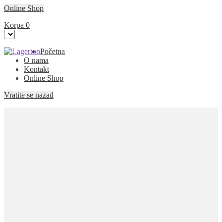
Online Shop
Korpa
0
Preskoči
Skoči
Početna
na
na
O nama
navigaciju
sadržaj
Kontakt
Online Shop
Vratite se nazad